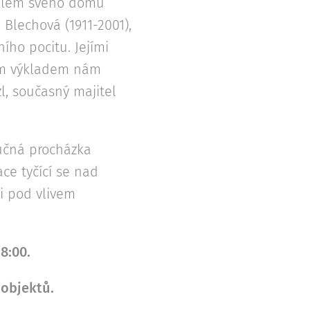
kolem svého domu
 Blechová (1911-2001),
ího pocitu. Jejími
vým výkladem nám
zl, současný majitel
aučná procházka
ce tyčící se nad
i pod vlivem
8:00.
 objektů.