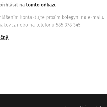
přihlásit na
tomto odkazu
řihlášením kontaktujte prosím kolegyni na e-mailu
kov.cz nebo na telefonu 585 378 345.
ečný