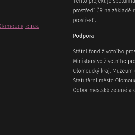
T
ento projekt je spolufi
prostředí ČR na základě r
prostředí.
Olomouce, o.p.s.
Podpora
Státní fond životního pro
Ministerstvo životního pr
Olomoucký kraj, Muzeum
Statutární město Olomouc
Odbor městské zeleně a