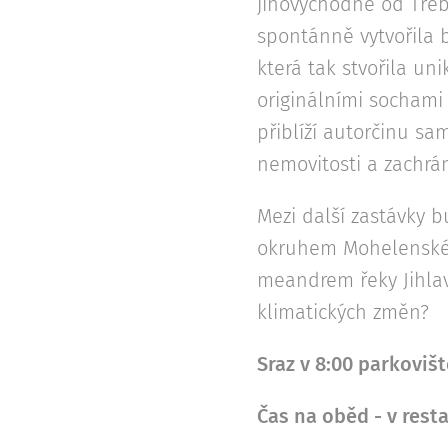
jihovýchodně od Tře
spontánně vytvořila b
která tak stvořila un
originálními socham
přiblíží autorčinu sa
nemovitosti a zachrán
Mezi další zastávky 
okruhem Mohelenské h
meandrem řeky Jihlav
klimatických změn?
Sraz v 8:00 parkoviš
Čas na oběd - v rest