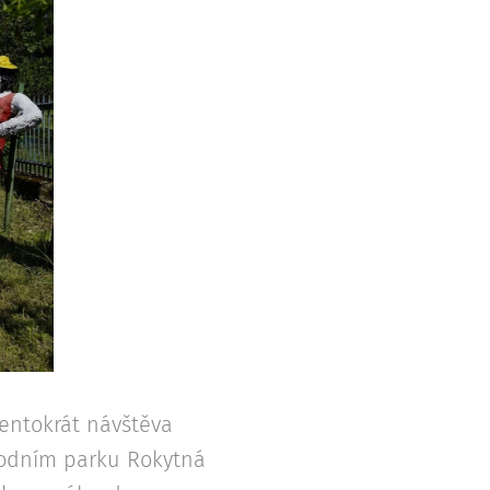
entokrát návštěva
írodním parku Rokytná