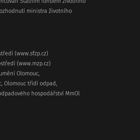
nancován Státním fondem životního
ozhodnutí ministra životního
středí (www.sfzp.cz)
ostředí (www.mzp.cz)
 umění Olomouc,
, Olomouc třídí odpad,
 odpadového hospodářství MmOl