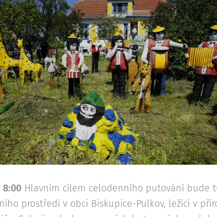
 8:00
Hlavním cílem celodenního putování bude t
ího prostředí v obci Biskupice-Pulkov, ležící v př