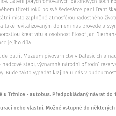
bíče. Galerii polychromovaných betonových soch 
ěhem třiceti roků po své šedesátce paní Františka
ikátní místo zaplněné atmosférou radostného životn
i a také revitalizovaným domem nás provede a s
morostlou kreativitu a osobnost filosof Jan Bierhan
ce jejího díla.
bude patřit Muzeum pivovarnictví v Dalešicích a n
adcové stepi, významné národní přírodní rezerva
y. Bude takto vypadat krajina u nás v budoucnost
tě u Tržnice - autobus. Předpokládaný návrat do 1
auraci nebo vlastní. Možné vstupné do některých