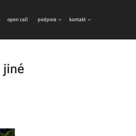
open call
podpora
kontakt
 jiné