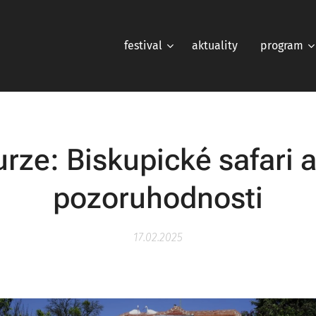
festival
aktuality
program
rze: Biskupické safari a
pozoruhodnosti
17.02.2025