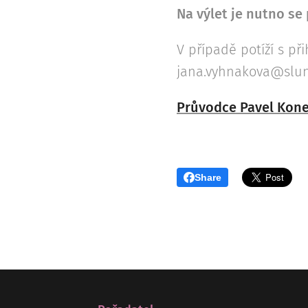
Na výlet je nutno se 
V případě potíží s p
jana.vyhnakova@sluna
Průvodce Pavel Kon
Share