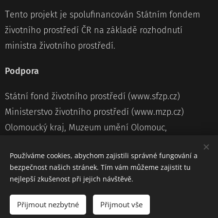
T
ento projekt je spolufinancován Státním fondem
životního prostředí ČR na základě rozhodnutí
ministra životního prostředí.
Podpora
Státní fond životního prostředí (www.sfzp.cz)
Ministerstvo životního prostředí (www.mzp.cz)
Olomoucký kraj, Muzeum umění Olomouc,
Statutární město Olomouc, Olomouc třídí odpad,
Používáme cookies, abychom zajistili správné fungování a
Odbor městské zeleně a odpadového hospodářství
bezpečnost našich stránek. Tím vám můžeme zajistit tu
MmOl
nejlepší zkušenost při jejich návštěvě.
Přijmout nezbytné
Přijmout vše
Vytvořeno službou
Webnode
Cookies