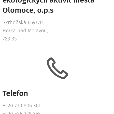
ekologických aktivit města
Olomoce, o.p.s
Skrbeňská 669/70,
Horka nad Moravou,
783 35
Telefon
+420 730 806 301
+420 585 378 345