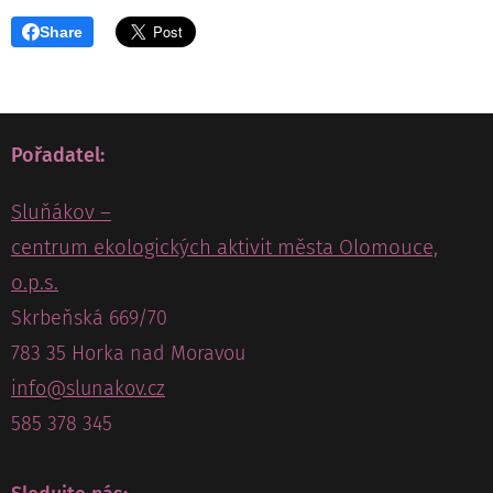
Share
Pořadatel:
Sluňákov –
centrum ekologických aktivit města Olomouce,
o.p.s.
Skrbeňská 669/70
783 35 Horka nad Moravou
info@slunakov.cz
585 378 345