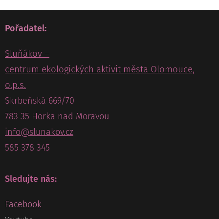
Pořadatel:
Sluňákov –
centrum ekologických aktivit města Olomouce,
o.p.s.
Skrbeňská 669/70
783 35 Horka nad Moravou
info@slunakov.cz
585 378 345
Sledujte nás:
Facebook