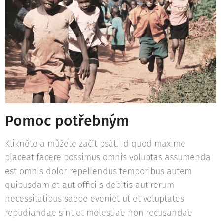
Pomoc potřebným
Klikněte a můžete začít psát. Id quod maxime
placeat facere possimus omnis voluptas assumenda
est omnis dolor repellendus temporibus autem
quibusdam et aut officiis debitis aut rerum
necessitatibus saepe eveniet ut et voluptates
repudiandae sint et molestiae non recusandae