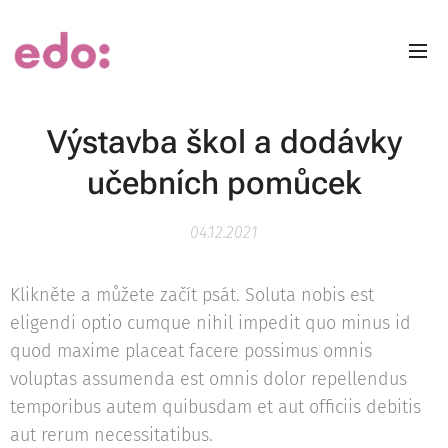
Výstavba škol a dodávky
učebních pomůcek
04.12.2021
Klikněte a můžete začít psát. Soluta nobis est
eligendi optio cumque nihil impedit quo minus id
quod maxime placeat facere possimus omnis
voluptas assumenda est omnis dolor repellendus
temporibus autem quibusdam et aut officiis debitis
aut rerum necessitatibus.