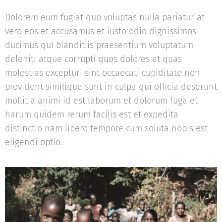
Dolorem eum fugiat quo voluptas nulla pariatur at
vero eos et accusamus et iusto odio dignissimos
ducimus qui blanditiis praesentium voluptatum
deleniti atque corrupti quos dolores et quas
molestias excepturi sint occaecati cupiditate non
provident similique sunt in culpa qui officia deserunt
mollitia animi id est laborum et dolorum fuga et
harum quidem rerum facilis est et expedita
distinctio nam libero tempore cum soluta nobis est
eligendi optio.