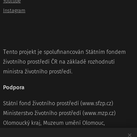
Youtube
Instagram
T
ento projekt je spolufinancován Státním fondem
životního prostředí ČR na základě rozhodnutí
ministra životního prostředí.
Podpora
Státní fond životního prostředí (www.sfzp.cz)
Ministerstvo životního prostředí (www.mzp.cz)
Olomoucký kraj, Muzeum umění Olomouc,
Statutární město Olomouc, Olomouc třídí odpad,