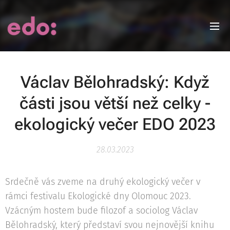
Václav Bělohradský: Když
části jsou větší než celky -
ekologický večer EDO 2023
28.03.2023
Srdečně vás zveme na druhý ekologický večer v
rámci festivalu Ekologické dny Olomouc 2023.
Vzácným hostem bude filozof a sociolog Václav
Bělohradský, který představí svou nejnovější knihu