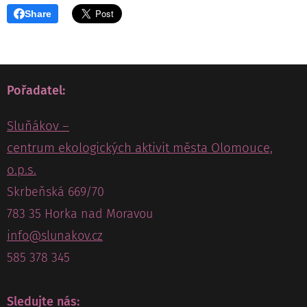
Share
Pořadatel:
Sluňákov –
centrum ekologických aktivit města Olomouce,
o.p.s.
Skrbeňská 669/70
783 35 Horka nad Moravou
info@slunakov.cz
585 378 345
Sledujte nás: