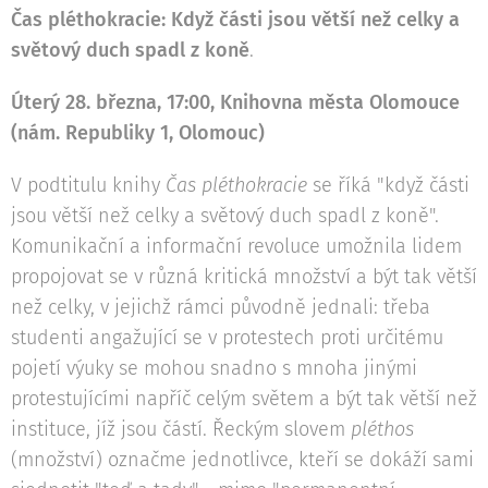
Čas pléthokracie: Když části jsou větší než celky a
světový duch spadl z koně
.
Úterý 28. března, 17:00, Knihovna města Olomouce
(nám. Republiky 1, Olomouc)
V podtitulu knihy
Čas pléthokracie
se říká "když části
jsou větší než celky a světový duch spadl z koně".
Komunikační a informační revoluce umožnila lidem
propojovat se v různá kritická množství a být tak větší
než celky, v jejichž rámci původně jednali: třeba
studenti angažující se v protestech proti určitému
pojetí výuky se mohou snadno s mnoha jinými
protestujícími napříč celým světem a být tak větší než
instituce, jíž jsou částí. Řeckým slovem
pléthos
(množství) označme jednotlivce, kteří se dokáží sami