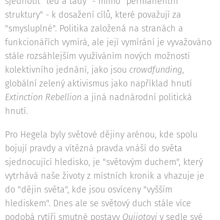
sjednotit "teď a tady" - mimo "permanentní
struktury" - k dosažení cílů, které považují za
"smysluplné". Politika založená na stranách a
funkcionářích vymírá, ale její vymírání je vyvažováno
stále rozsáhlejším využíváním nových možností
kolektivního jednání, jako jsou
crowdfunding
,
globální zelený aktivismus jako například hnutí
Extinction Rebellion
a jiná nadnárodní politická
hnutí.
Pro Hegela byly světové dějiny arénou, kde spolu
bojují pravdy a vítězná pravda vnáší do světa
sjednocující hledisko, je "světovým duchem", který
vytrhává naše životy z místních kronik a vhazuje je
do "dějin světa", kde jsou osvíceny "vyšším
hlediskem". Dnes ale se světový duch stále více
podobá rytíři smutné postavy
Quijotovi
v sedle své