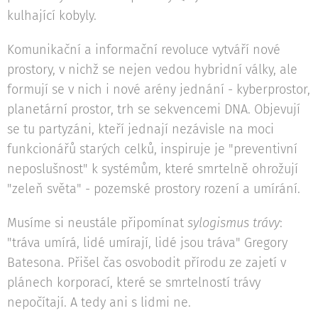
kulhající kobyly.
Komunikační a informační revoluce vytváří nové
prostory, v nichž se nejen vedou hybridní války, ale
formují se v nich i nové arény jednání - kyberprostor,
planetární prostor, trh se sekvencemi DNA. Objevují
se tu partyzáni, kteří jednají nezávisle na moci
funkcionářů starých celků, inspiruje je "preventivní
neposlušnost" k systémům, které smrtelně ohrožují
"zeleň světa" - pozemské prostory rození a umírání.
Musíme si neustále připomínat
sylogismus trávy
:
"tráva umírá, lidé umírají, lidé jsou tráva" Gregory
Batesona. Přišel čas osvobodit přírodu ze zajetí v
plánech korporací, které se smrtelností trávy
nepočítají. A tedy ani s lidmi ne.