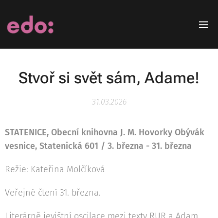
Stvoř si svět sám, Adame!
31.03.2026
STATENICE, Obecní knihovna J. M. Hovorky Obývák
vesnice, Statenická 601 / 3. března - 31. března
Režie: Kateřina Molčíková
Veřejné čtení 31. března.
Literárně jevištní oscilace mezi texty RUR a Adam