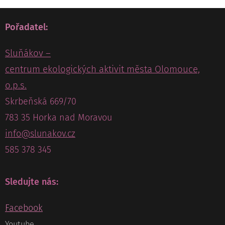
Pořadatel:
Sluňákov –
centrum ekologických aktivit města Olomouce,
o.p.s.
Skrbeňská 669/70
783 35 Horka nad Moravou
info@slunakov.cz
585 378 345
Sledujte nás:
Facebook
Youtube