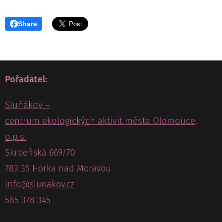
Share
Pořadatel:
Sluňákov –
centrum ekologických aktivit města Olomouce,
o.p.s.
Skrbeňská 669/70
783 35 Horka nad Moravou
info@slunakov.cz
585 378 345