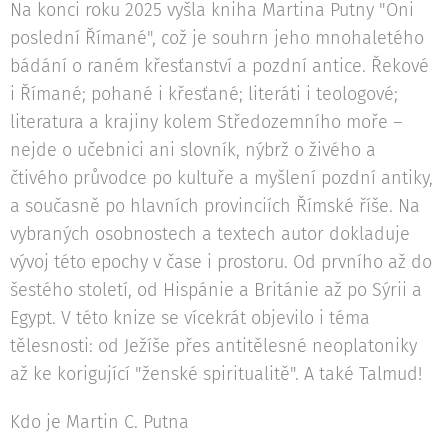
Na konci roku 2025 vyšla kniha Martina Putny "Oni
poslední Římané", což je souhrn jeho mnohaletého
bádání o raném křesťanství a pozdní antice. Řekové
i Římané; pohané i křesťané; literáti i teologové;
literatura a krajiny kolem Středozemního moře –
nejde o učebnici ani slovník, nýbrž o živého a
čtivého průvodce po kultuře a myšlení pozdní antiky,
a současně po hlavních provinciích Římské říše. Na
vybraných osobnostech a textech autor dokladuje
vývoj této epochy v čase i prostoru. Od prvního až do
šestého století, od Hispánie a Británie až po Sýrii a
Egypt. V této knize se vícekrát objevilo i téma
tělesnosti: od Ježíše přes antitělesné neoplatoniky
až ke korigující "ženské spiritualitě". A také Talmud!
Kdo je Martin C. Putna