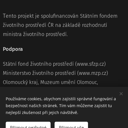
T
ento projekt je spolufinancován Státním fondem
životního prostředí ČR na základě rozhodnutí
ministra životního prostředí.
Podpora
Státní fond životního prostředí (www.sfzp.cz)
Ministerstvo životního prostředí (www.mzp.cz)
Olomoucký kraj, Muzeum umění Olomouc,
Statutární město Olomouc, Olomouc třídí odpad,
Používáme cookies, abychom zajistili správné fungování a
Odbor městské zeleně a odpadového hospodářství
bezpečnost našich stránek. Tím vám můžeme zajistit tu
MmOl
nejlepší zkušenost při jejich návštěvě.
Přijmout nezbytné
Přijmout vše