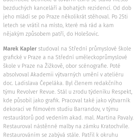
bezduchých kanceláří a bohatých rezidencí. Od dob
jeho mládí se po Praze několikrát stěhoval. Po 25ti
letech se vrátil na místo, které má rád a kam
nějakým způsobem patří, do Holešovic.
Marek Kapler
studoval na Střední průmyslové škole
grafické v Praze a na Střední uměleckoprůmyslové
škole v Praze na Žižkově, obor scénografie. Poté
absolvoval Akademii výtvarných umění v ateliéru
doc. Ladislava Čepeláka. Byl členem redakčního
týmu Revolver Revue. Stál u zrodu týdeníku Respekt,
kde působil jako grafik. Pracoval také jako výtvarník
dekorací ve filmovém studiu Barrandov, v týmu
restaurátorů pod vedením akad. mal. Martina Pavaly.
Restauroval nástěnné malby na zámku Kratochvíle.
Restaurováním se zabývá stále. Patřil k okruhu