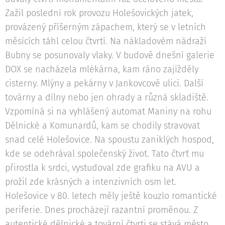
Zažil poslední rok provozu Holešovických jatek,
provázený příšerným zápachem, který se v letních
měsících táhl celou čtvrtí. Na nákladovém nádraží
Bubny se posunovaly vlaky. V budově dnešní galerie
DOX se nacházela mlékárna, kam ráno zajížděly
cisterny. Mlýny a pekárny v Jankovcově ulici. Další
továrny a dílny nebo jen ohrady a různá skladiště.
Vzpomíná si na vyhlášený automat Maniny na rohu
Dělnické a Komunardů, kam se chodily stravovat
snad celé Holešovice. Na spoustu zaniklých hospod,
kde se odehrával společenský život. Tato čtvrť mu
přirostla k srdci, vystudoval zde grafiku na AVU a
prožil zde krásných a intenzivních osm let.
Holešovice v 80. letech měly ještě kouzlo romantické
periferie. Dnes procházejí razantní proměnou. Z
autentické dělnické a tovární čtvrti se stává město