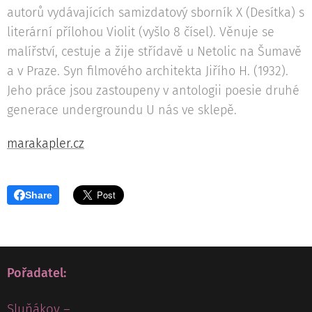
autorů vydávajících samizdatový sborník X (Desítka) s
literární přílohou Violit (vyšlo 8 čísel). Věnuje se
malířství, cestuje a žije střídavě u Netolic na Šumavě
a v Praze. Syn filmového architekta Jiřího H. (1932).
Jeho práce jsou zastoupeny v antologii poesie druhé
generace undergroundu U nás ve sklepě.
marakapler.cz
Share
Pořadatel:
Sluňákov –