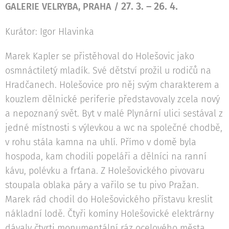
27. 3. – 26. 4.
GALERIE VELRYBA, PRAHA /
Kurátor: Igor Hlavinka
Marek Kapler se přistěhoval do Holešovic jako
osmnáctiletý mladík. Své dětství prožil u rodičů na
Hradčanech. Holešovice pro něj svým charakterem a
kouzlem dělnické periferie představovaly zcela nový
a nepoznaný svět. Byt v malé Plynární ulici sestával z
jedné místnosti s výlevkou a wc na společné chodbě,
v rohu stála kamna na uhlí. Přímo v domě byla
hospoda, kam chodili popeláři a dělníci na ranní
kávu, polévku a frťana. Z Holešovického pivovaru
stoupala oblaka páry a vařilo se tu pivo Pražan.
Marek rád chodil do Holešovického přístavu kreslit
nákladní lodě. Čtyři komíny Holešovické elektrárny
dávaly čtvrti monumentální ráz ocelového města.