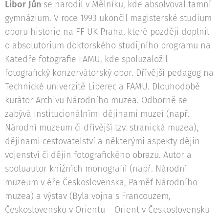
Libor Jůn
se narodil v Mělníku, kde absolvoval tamní
gymnázium. V roce 1993 ukončil magisterské studium
oboru historie na FF UK Praha, které později doplnil
o absolutorium doktorského studijního programu na
Katedře fotografie FAMU, kde spoluzaložil
fotografický konzervátorský obor. Dřívější pedagog na
Technické univerzitě Liberec a FAMU. Dlouhodobě
kurátor Archivu Národního muzea. Odborně se
zabývá institucionálními dějinami muzeí (např.
Národní muzeum či dřívější tzv. stranická muzea),
dějinami cestovatelství a některými aspekty dějin
vojenství či dějin fotografického obrazu. Autor a
spoluautor knižních monografií (např. Národní
muzeum v éře Československa, Paměť Národního
muzea) a výstav (Byla vojna s Francouzem,
Československo v Orientu – Orient v Československu