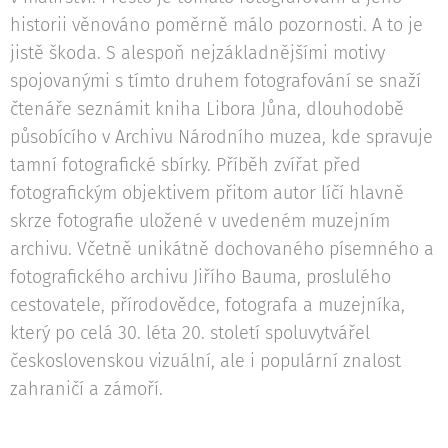
historii věnováno poměrně málo pozornosti. A to je
jistě škoda. S alespoň nejzákladnějšími motivy
spojovanými s tímto druhem fotografování se snaží
čtenáře seznámit kniha Libora Jůna, dlouhodobě
působícího v Archivu Národního muzea, kde spravuje
tamní fotografické sbírky. Příběh zvířat před
fotografickým objektivem přitom autor líčí hlavně
skrze fotografie uložené v uvedeném muzejním
archivu. Včetně unikátně dochovaného písemného a
fotografického archivu Jiřího Bauma, proslulého
cestovatele, přírodovědce, fotografa a muzejníka,
který po celá 30. léta 20. století spoluvytvářel
československou vizuální, ale i populární znalost
zahraničí a zámoří.