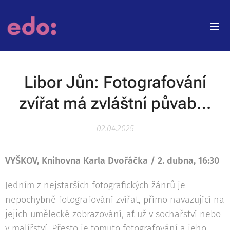
Libor Jůn: Fotografování
zvířat má zvláštní půvab…
02.04.2025
VYŠKOV, Knihovna Karla Dvořáčka / 2. dubna, 16:30
Jedním z nejstarších fotografických žánrů je
nepochybně fotografování zvířat, přímo navazující na
jejich umělecké zobrazování, ať už v sochařství nebo
v malířství. Přesto je tomuto fotografování a jeho