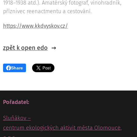
1918–1938 atd.). Amatérský fotograf, vinohradník,
příznivec reenactmentu a cestování.
https://www.kkdvyskov.cz/
zpět k open edo
Share
Pořadatel:
Sluňákov –
centrum ekologických aktivit města Olomouce,