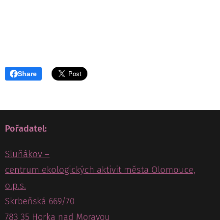
Share
Pořadatel:
Sluňákov –
centrum ekologických aktivit města Olomouce,
o.p.s.
Skrbeňská 669/70
783 35 Horka nad Moravou