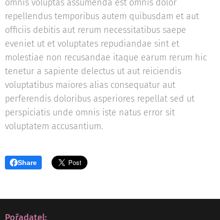
omnis voluptas assumenda est omnis dolor
repellendus temporibus autem quibusdam et aut
officiis debitis aut rerum necessitatibus saepe
eveniet ut et voluptates repudiandae sint et
molestiae non recusandae itaque earum rerum hic
tenetur a sapiente delectus ut aut reiciendis
voluptatibus maiores alias consequatur aut
perferendis doloribus asperiores repellat sed ut
perspiciatis unde omnis iste natus error sit
voluptatem accusantium.
Share
Pořadatel: