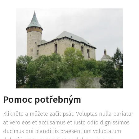
Pomoc potřebným
Klikněte a můžete začít psát. Voluptas nulla pariatur
at vero eos et accusamus et iusto odio dignissimos
ducimus qui blanditiis praesentium voluptatum