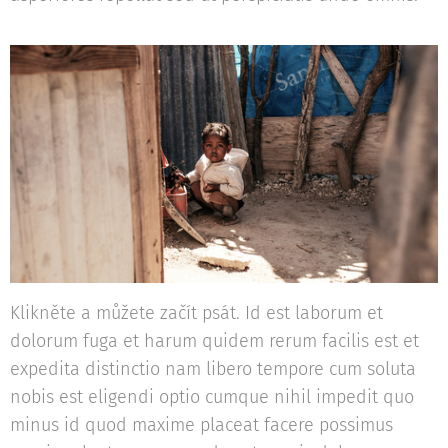
Klikněte a můžete začít psát. Id est laborum et
dolorum fuga et harum quidem rerum facilis est et
expedita distinctio nam libero tempore cum soluta
nobis est eligendi optio cumque nihil impedit quo
minus id quod maxime placeat facere possimus