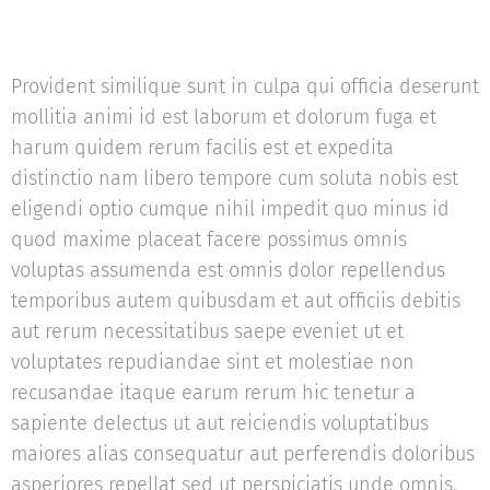
Provident similique sunt in culpa qui officia deserunt
mollitia animi id est laborum et dolorum fuga et
harum quidem rerum facilis est et expedita
distinctio nam libero tempore cum soluta nobis est
eligendi optio cumque nihil impedit quo minus id
quod maxime placeat facere possimus omnis
voluptas assumenda est omnis dolor repellendus
temporibus autem quibusdam et aut officiis debitis
aut rerum necessitatibus saepe eveniet ut et
voluptates repudiandae sint et molestiae non
recusandae itaque earum rerum hic tenetur a
sapiente delectus ut aut reiciendis voluptatibus
maiores alias consequatur aut perferendis doloribus
asperiores repellat sed ut perspiciatis unde omnis.