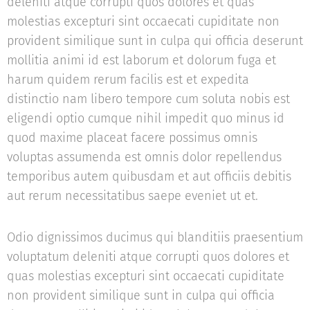
deleniti atque corrupti quos dolores et quas
molestias excepturi sint occaecati cupiditate non
provident similique sunt in culpa qui officia deserunt
mollitia animi id est laborum et dolorum fuga et
harum quidem rerum facilis est et expedita
distinctio nam libero tempore cum soluta nobis est
eligendi optio cumque nihil impedit quo minus id
quod maxime placeat facere possimus omnis
voluptas assumenda est omnis dolor repellendus
temporibus autem quibusdam et aut officiis debitis
aut rerum necessitatibus saepe eveniet ut et.
Odio dignissimos ducimus qui blanditiis praesentium
voluptatum deleniti atque corrupti quos dolores et
quas molestias excepturi sint occaecati cupiditate
non provident similique sunt in culpa qui officia