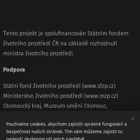
T
ento projekt je spolufinancován Státním fondem
životního prostředí ČR na základě rozhodnutí
ministra životního prostředí.
Podpora
Státní fond životního prostředí (www.sfzp.cz)
Ministerstvo životního prostředí (www.mzp.cz)
Olomoucký kraj, Muzeum umění Olomouc,
Statutární město Olomouc, Olomouc třídí odpad,
Používáme cookies, abychom zajistili správné fungování a
Odbor městské zeleně a odpadového hospodářství
bezpečnost našich stránek. Tím vám můžeme zajistit tu
MmOl
nejlepší zkušenost při jejich návštěvě.