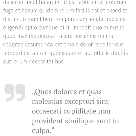
deserunt mollitia animi id est laborum et dolorum
fuga et harum quidem rerum facilis est et expedita
distinctio nam libero tempore cum soluta nobis est
eligendi optio cumque nihil impedit quo minus id
quod maxime placeat facere possimus omnis
voluptas assumenda est omnis dolor repellendus
temporibus autem quibusdam et aut officiis debitis
aut rerum necessitatibus.
„Quos dolores et quas
molestias excepturi sint
occaecati cupiditate non
provident similique sunt in
culpa.“