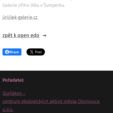
Galerie Jiřího Jílka v Šumperku.
jirijilek-galerie.cz
zpět k open edo
Share
Pořadatel:
Sluňákov –
centrum ekologických aktivit města Olomouce,
o.p.s.