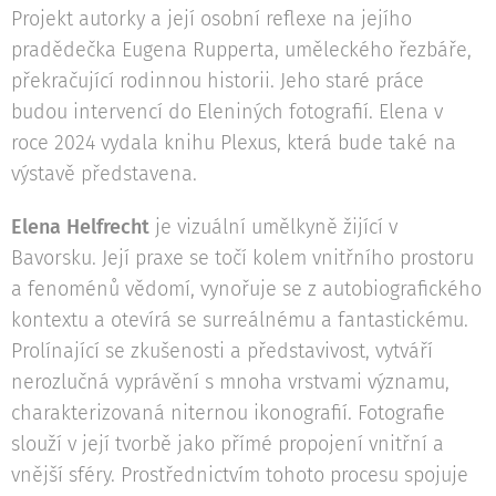
Projekt autorky a její osobní reflexe na jejího
pradědečka Eugena Rupperta, uměleckého řezbáře,
překračující rodinnou historii. Jeho staré práce
budou intervencí do Eleniných fotografií. Elena v
roce 2024 vydala knihu Plexus, která bude také na
výstavě představena.
Elena Helfrecht
je vizuální umělkyně žijící v
Bavorsku. Její praxe se točí kolem vnitřního prostoru
a fenoménů vědomí, vynořuje se z autobiografického
kontextu a otevírá se surreálnému a fantastickému.
Prolínající se zkušenosti a představivost, vytváří
nerozlučná vyprávění s mnoha vrstvami významu,
charakterizovaná niternou ikonografií. Fotografie
slouží v její tvorbě jako přímé propojení vnitřní a
vnější sféry. Prostřednictvím tohoto procesu spojuje