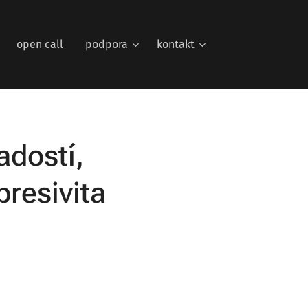
open call
podpora
kontakt
adostí,
resivita