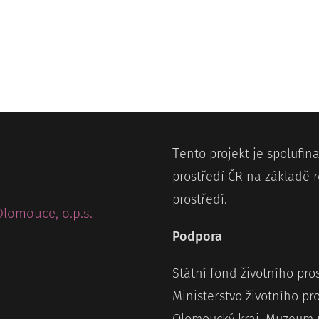
T
ento projekt je spolufi
prostředí ČR na základě r
prostředí.
Olomouce, o.p.s.
Podpora
Státní fond životního pro
Ministerstvo životního pr