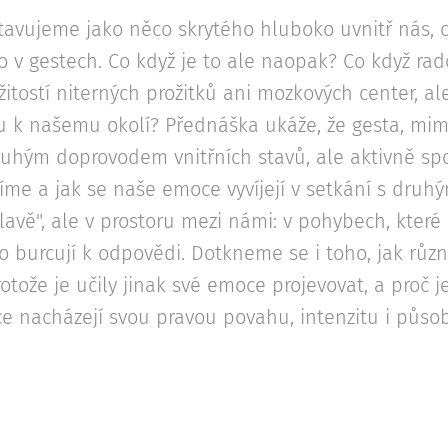
tavujeme jako něco skrytého hluboko uvnitř nás, 
bo v gestech. Co když je to ale naopak? Co když rad
žitostí niterných prožitků ani mozkových center, a
u k našemu okolí? Přednáška ukáže, že gesta, mim
ouhým doprovodem vnitřních stavů, ale aktivně spol
cítíme a jak se naše emoce vyvíjejí v setkání s druh
lavě", ale v prostoru mezi námi: v pohybech, které 
bo burcují k odpovědi. Dotkneme se i toho, jak růz
, protože je učily jinak své emoce projevovat, a proč 
 nacházejí svou pravou povahu, intenzitu i půso