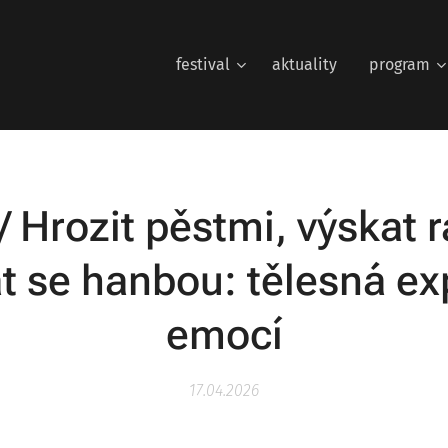
festival
aktuality
program
/ Hrozit pěstmi, výskat r
t se hanbou: tělesná exp
emocí
17.04.2026