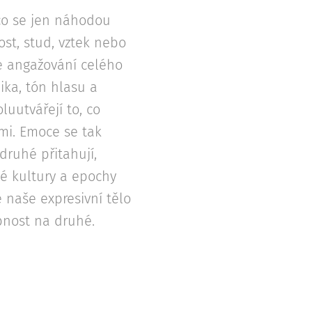
co se jen náhodou
ost, stud, vztek nebo
le angažování celého
ika, tón hlasu a
uutvářejí to, co
ými. Emoce se tak
druhé přitahují,
né kultury a epochy
je naše expresivní tělo
bnost na druhé.