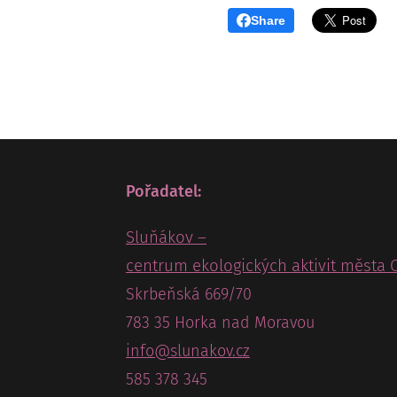
Share
Pořadatel:
Sluňákov –
centrum ekologických aktivit města 
Skrbeňská 669/70
783 35 Horka nad Moravou
info@slunakov.cz
585 378 345