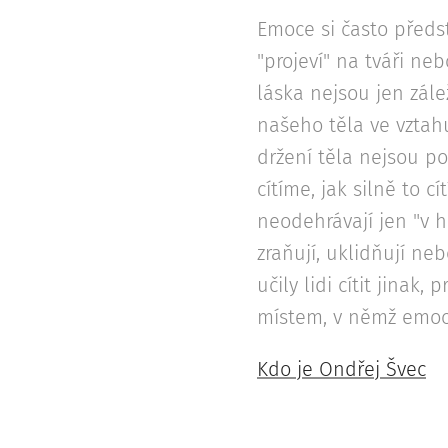
Emoce si často předs
"projeví" na tváři ne
láska nejsou jen zále
našeho těla ve vztah
držení těla nejsou p
cítíme, jak silně to 
neodehrávají jen "v h
zraňují, uklidňují ne
učily lidi cítit jinak
místem, v němž emoce
Kdo je Ondřej Švec