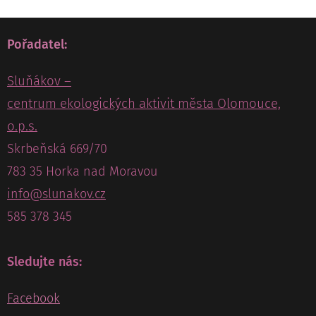
Pořadatel:
Sluňákov –
centrum ekologických aktivit města Olomouce,
o.p.s.
Skrbeňská 669/70
783 35 Horka nad Moravou
info@slunakov.cz
585 378 345
Sledujte nás:
Facebook