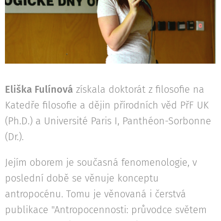
Eliška Fulínová
získala doktorát z filosofie na
Katedře filosofie a dějin přírodních věd PřF UK
(Ph.D.) a Université Paris I, Panthéon-Sorbonne
(Dr.).
Jejím oborem je současná fenomenologie, v
poslední době se věnuje konceptu
antropocénu. Tomu je věnovaná i čerstvá
publikace "Antropocennosti: průvodce světem