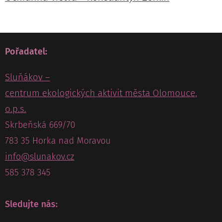
Pořadatel:
Sluňákov –
centrum ekologických aktivit města Olomouce,
o.p.s.
Skrbeňská 669/70
783 35 Horka nad Moravou
info@slunakov.cz
585 378 345
Sledujte nás: