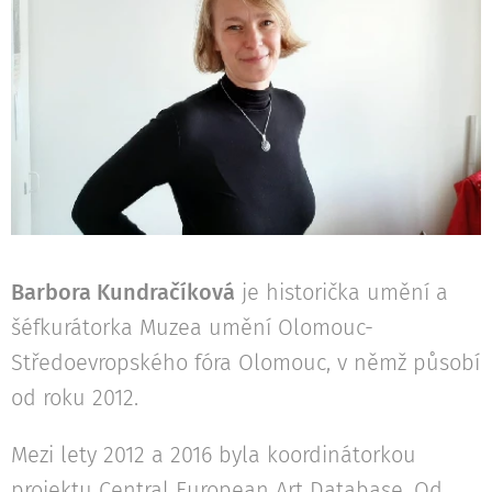
Barbora Kundračíková
je historička umění a
šéfkurátorka Muzea umění Olomouc-
Středoevropského fóra Olomouc, v němž působí
od roku 2012.
Mezi lety 2012 a 2016 byla koordinátorkou
projektu Central European Art Database. Od