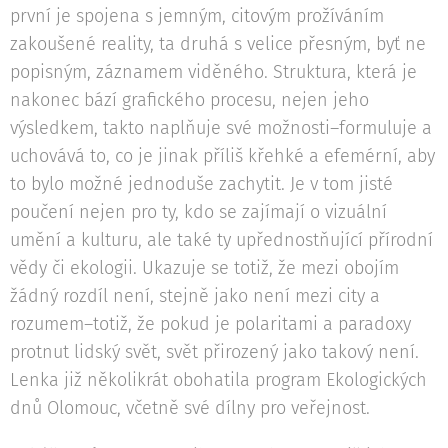
první je spojena s jemným, citovým prožíváním
zakoušené reality, ta druhá s velice přesným, byť ne
popisným, záznamem viděného. Struktura, která je
nakonec bází grafického procesu, nejen jeho
výsledkem, takto naplňuje své možnosti–formuluje a
uchovává to, co je jinak příliš křehké a efemérní, aby
to bylo možné jednoduše zachytit. Je v tom jisté
poučení nejen pro ty, kdo se zajímají o vizuální
umění a kulturu, ale také ty upřednostňující přírodní
vědy či ekologii. Ukazuje se totiž, že mezi obojím
žádný rozdíl není, stejně jako není mezi city a
rozumem–totiž, že pokud je polaritami a paradoxy
protnut lidský svět, svět přirozený jako takový není.
Lenka již několikrát obohatila program Ekologických
dnů Olomouc, včetně své dílny pro veřejnost.