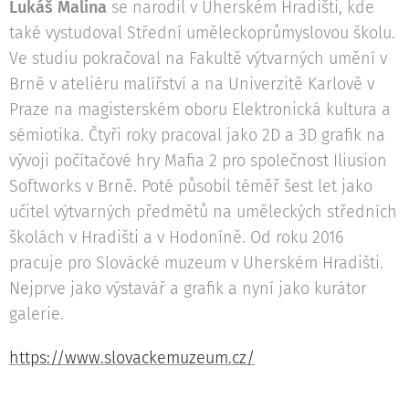
Lukáš Malina
se narodil v Uherském Hradišti, kde
také vystudoval Střední uměleckoprůmyslovou školu.
Ve studiu pokračoval na Fakultě výtvarných umění v
Brně v ateliéru malířství a na Univerzitě Karlově v
Praze na magisterském oboru Elektronická kultura a
sémiotika. Čtyři roky pracoval jako 2D a 3D grafik na
vývoji počítačové hry Mafia 2 pro společnost Iliusion
Softworks v Brně. Poté působil téměř šest let jako
učitel výtvarných předmětů na uměleckých středních
školách v Hradišti a v Hodoníně. Od roku 2016
pracuje pro Slovácké muzeum v Uherském Hradišti.
Nejprve jako výstavář a grafik a nyní jako kurátor
galerie.
https://www.slovackemuzeum.cz/