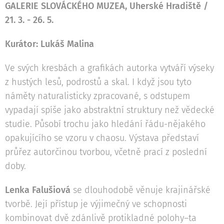
GALERIE SLOVÁCKÉHO MUZEA, Uherské Hradiště /
21. 3. - 26. 5.
Kurátor: Lukáš Malina
Ve svých kresbách a grafikách autorka vytváří výseky
z hustých lesů, podrostů a skal. I když jsou tyto
náměty naturalisticky zpracované, s odstupem
vypadají spíše jako abstraktní struktury než vědecké
studie. Působí trochu jako hledání řádu-nějakého
opakujícího se vzoru v chaosu. Výstava představí
průřez autorčinou tvorbou, včetně prací z poslední
doby.
Lenka Falušiová
se dlouhodobě věnuje krajinářské
tvorbě. Její přístup je výjimečný ve schopnosti
kombinovat dvě zdánlivě protikladné polohy–ta