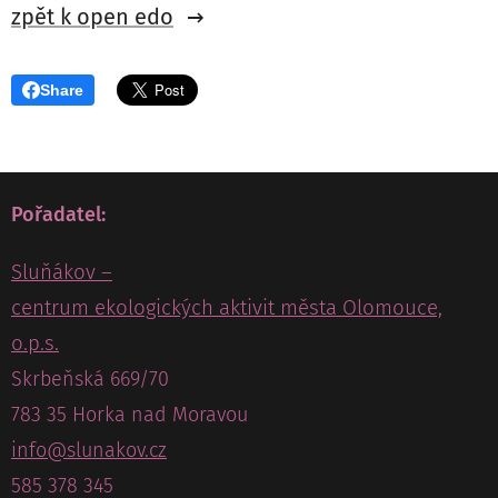
zpět k open edo
Share
Pořadatel:
Sluňákov –
centrum ekologických aktivit města Olomouce,
o.p.s.
Skrbeňská 669/70
783 35 Horka nad Moravou
info@slunakov.cz
585 378 345